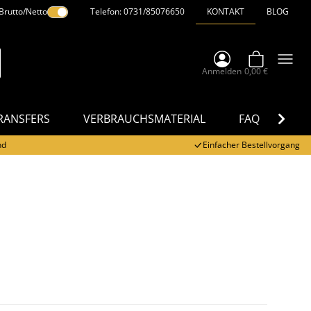
Brutto/Netto
Telefon: 0731/85076650
KONTAKT
BLOG
Anmelden
0,00 €
RANSFERS
VERBRAUCHSMATERIAL
FAQ
DO
nd
Einfacher Bestellvorgang