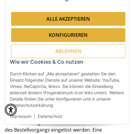
fahrlässige Unkenntnis von der Nichtberechtigung, der
Geschäftsunfähigkeit oder der fehlenden
Vertretungsberechtigung des jeweiligen Inhabers hat.
ALLE AKZEPTIEREN
11) Einlösung von Geschenkgutscheinen
KONFIGURIEREN
11.1
Gutscheine, die über den Online-Shop des
Verkäufers käuflich erworben werden können
ABLEHNEN
(nachfolgend "Geschenkgutscheine"), können nur im
Wie wir Cookies & Co nutzen
Online-Shop des Verkäufers eingelöst werden, sofern
sich aus dem Gutschein nichts anderes ergibt.
Durch Klicken auf „Alle akzeptieren“ gestatten Sie den
Einsatz folgender Dienste auf unserer Website: YouTube,
11.2
Geschenkgutscheine und Restguthaben von
Vimeo, ReCaptcha, Brevo. Sie können die Einstellung
Geschenkgutscheinen sind bis zum Ende des dritten
jederzeit ändern (Fingerabdruck-Icon links unten). Weitere
Jahres nach dem Jahr des Gutscheinkaufs einlösbar.
Details finden Sie unter
Konfigurieren
und in unserer
Restguthaben werden dem Kunden bis zum
Datenschutzerklärung
.
Ablaufdatum gutgeschrieben.
Impressum
|
Datenschutz
11.3
Geschenkgutscheine können nur vor Abschluss
des Bestellvorgangs eingelöst werden. Eine