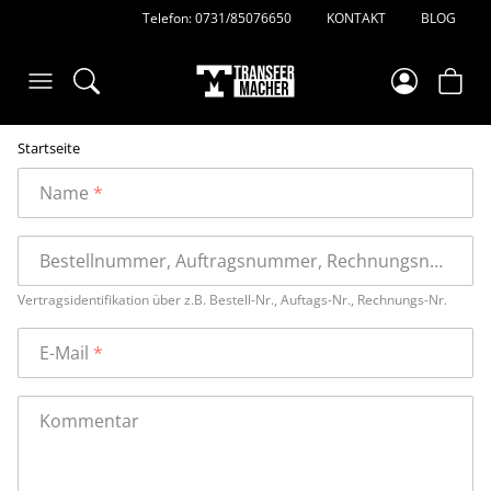
Telefon: 0731/85076650
KONTAKT
BLOG
Startseite
Name
Bestellnummer, Auftragsnummer, Rechnungsnummer
Vertragsidentifikation über z.B. Bestell-Nr., Auftags-Nr., Rechnungs-Nr.
E-Mail
Kommentar