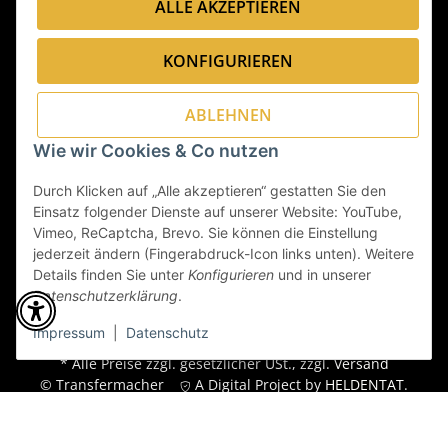
ALLE AKZEPTIEREN
Folge uns:
KONFIGURIEREN
Sicher bezahlen via:
ABLEHNEN
Wie wir Cookies & Co nutzen
Durch Klicken auf „Alle akzeptieren“ gestatten Sie den
Wir versenden via:
Einsatz folgender Dienste auf unserer Website: YouTube,
Vimeo, ReCaptcha, Brevo. Sie können die Einstellung
jederzeit ändern (Fingerabdruck-Icon links unten). Weitere
Details finden Sie unter
Konfigurieren
und in unserer
Datenschutzerklärung
.
Impressum
|
Datenschutz
* Alle Preise zzgl. gesetzlicher USt., zzgl.
Versand
© Transfermacher
A Digital Project by
HELDENTAT
.
Powered by
JTL-Shop