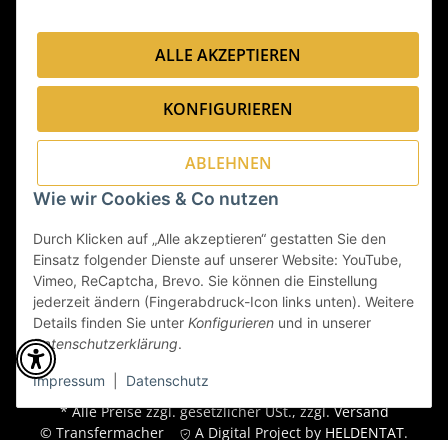
ALLE AKZEPTIEREN
Folge uns:
KONFIGURIEREN
Sicher bezahlen via:
ABLEHNEN
Wie wir Cookies & Co nutzen
Durch Klicken auf „Alle akzeptieren“ gestatten Sie den
Wir versenden via:
Einsatz folgender Dienste auf unserer Website: YouTube,
Vimeo, ReCaptcha, Brevo. Sie können die Einstellung
jederzeit ändern (Fingerabdruck-Icon links unten). Weitere
Details finden Sie unter
Konfigurieren
und in unserer
Datenschutzerklärung
.
Impressum
|
Datenschutz
* Alle Preise zzgl. gesetzlicher USt., zzgl.
Versand
© Transfermacher
A Digital Project by
HELDENTAT
.