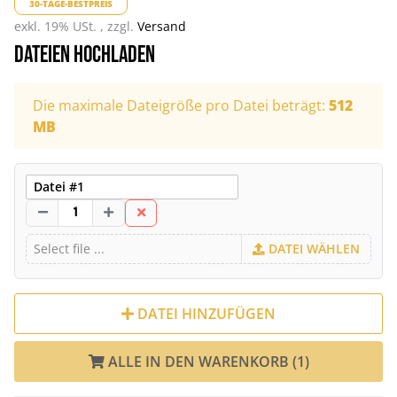
30-TAGE-BESTPREIS
exkl. 19% USt. , zzgl.
Versand
Dateien hochladen
x
Die maximale Dateigröße pro Datei beträgt:
512
MB
DATEI WÄHLEN
DATEI HINZUFÜGEN
ALLE IN DEN WARENKORB (1)